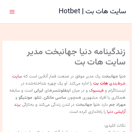
رش
سایت هات بت | Hotbet
ه
حتوا
زندگینامه دنیا جهانبخت مدیر
سایت هات بت
دنیا جهانبخت
یک مدیر موفق در صنعت قمار آنلاین است که
سایت
شرط‌بندی
هات بت
را اداره می‌کند. او یک چهره شناخته‌شده در
اینستاگرام و
فیسبوک
و در میان
اینفلوئنسر
های
ایرانی
است و سابقه
همکاری با افراد مشهوری همچون
ساسی مانکن
،
تتلو
،
مونتیگو
و
مهراد جم
دارد.
دنیا جهانبخت
در لندن زندگی می‌کند و به‌تازگی
برند
آرایشی دنیا
را راه‌اندازی کرده است.
نکات کلیدی: